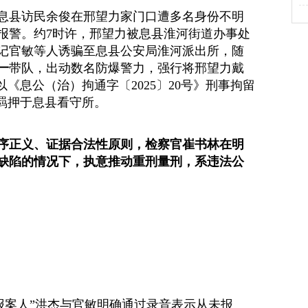
南省息县访民余俊在邢望力家门口遭多名身份不明
报警。约7时许，邢望力被息县淮河街道办事处
记官敏等人诱骗至息县公安局淮河派出所，随
一
带队，出动数名防爆警力，强行将邢望力戴
《息公（治）拘通字〔2025〕20号》刑事拘留
”羁押于息县看守所。
序正义、证据合法性原则，检察官崔书林在明
缺陷的情况下，执意推动重刑量刑，系违法公
“报案人”洪杰与官敏明确通过录音表示从未报