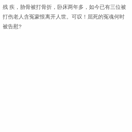
残 疾，胁骨被打骨折，卧床两年多，如今已有三位被
打伤老人含冤蒙恨离开人世。可叹！屈死的冤
魂何时
被告慰?