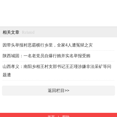
Related
相关文章
因带头举报村恶霸横行乡里，全家4人遭冤狱之灾
陕西城固：一名老党员自爆行贿并实名举报受贿
山西孝义：南阳乡相王村支部书记王正瑾涉嫌非法采矿等问
题遭
返回栏目>>
首页
|
帮助