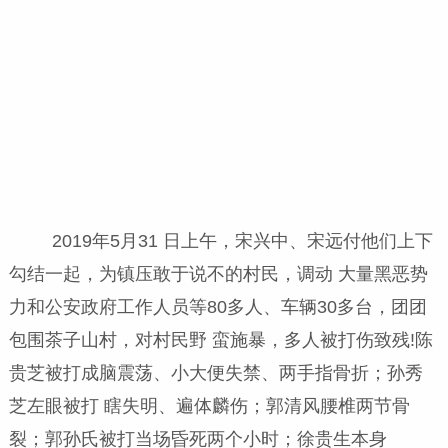
2019年5月31 日上午，宋兴中、宋远付他们上下
勾结一起，为镇压敢于说不的村民，调动 大量黑恶势
力和公安政府工作人员等80多人、车辆30多台，团团
包围茶子山村，对村民野 蛮施暴，多人被打伤致残!陈
贵芝被打成脑震荡、小大便失禁、两手指骨折；孙秀
芝左眼被打 瞎失明、遍体麟伤；郭清风腰椎两节骨
裂；郭孙氏被打当场昏死两个小时；徐贵生本身