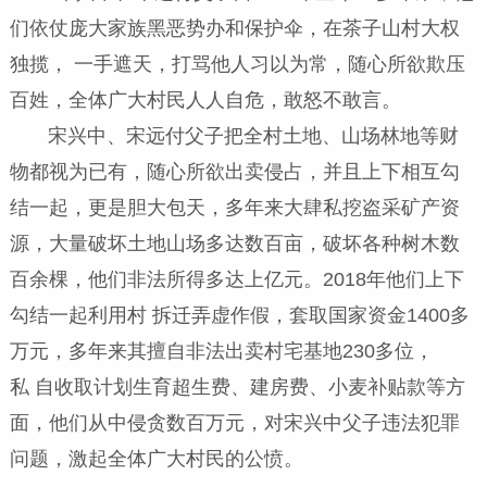
们依仗庞大家族黑恶势办和保护伞，在茶子山村大权
独揽， 一手遮天，打骂他人习以为常，随心所欲欺压
百姓，全体广大村民人人自危，敢怒不敢言。
宋兴中、宋远付父子把全村土地、山场林地等财
物都视为已有，随心所欲出卖侵占，并且上下相互勾
结一起，更是胆大包天，多年来大肆私挖盗采矿产资
源，大量破坏土地山场多达数百亩，破坏各种树木数
百余棵，他们非法所得多达上亿元。2018年他们上下
勾结一起利用村 拆迁弄虚作假，套取国家资金1400多
万元，多年来其擅自非法出卖村宅基地230多位，
私 自收取计划生育超生费、建房费、小麦补贴款等方
面，他们从中侵贪数百万元，对宋兴中父子违法犯罪
问题，激起全体广大村民的公愤。