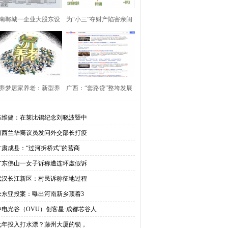
南郸城一企业大股东设
为“小三”夺财产陷害亲闺
局“
女
养梦居家养老：新型养
广西：“套路贷”整垮发展
老模
商
陈维健：在莱比锡纪念刘晓波暨中
纽西兰华裔议员发问外交部长打疫
甘肃成县：“过河拆桥式”的营商
广东佛山一女子诉称遭连环虚假诉
武汉长江新区：村民诉称征地过程
朱东亚投案：曝出河南新乡顶着3
中电光谷（OVU）创客星·成都芯谷人
七年投入打水漂？藤州大厦的锁，