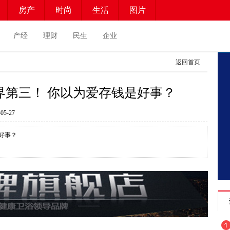
房产
时尚
生活
图片
产经
理财
民生
企业
返回首页
界第三！ 你以为爱存钱是好事？
5-27
好事？