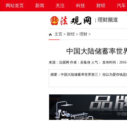
网站首页
新闻
关注
科技
财经
汽车
| 理财频道
主页
>
财经
>
理财
>
中国大陆储蓄率世
来源：法观网 作者：采集侠 人气：
发布时间：2016-0
摘要：中国大陆储蓄率世界第三！ 你以为爱存钱是